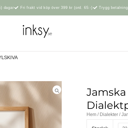
5) dagar
Fri frakt vid köp över 399 kr (ord. 65:-)
Trygg betalnin
YLSKIVA
Jamska
Dialekt
Hem
/
Dialekter
/ Ja
Jamska
dialektposter