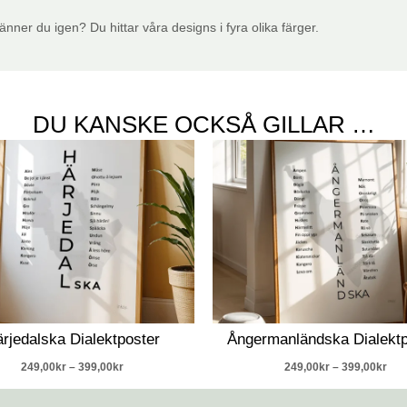
nner du igen? Du hittar våra designs i fyra olika färger.
DU KANSKE OCKSÅ GILLAR …
Prisintervall:
Pris
249,00kr
249
till
till
399,00kr
399
rjedalska Dialektposter
Ångermanländska Dialektp
249,00
kr
–
399,00
kr
249,00
kr
–
399,00
kr