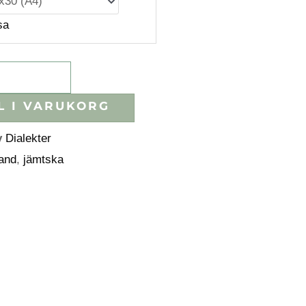
sa
L I VARUKORG
y
Dialekter
land
,
jämtska