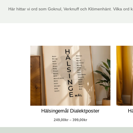
Här hittar vi ord som Goknul, Verknuff och Klömenhänt. Vilka ord kä
Prisintervall:
249,00kr
till
399,00kr
Hälsingemål Dialektposter
Hä
249,00
kr
–
399,00
kr