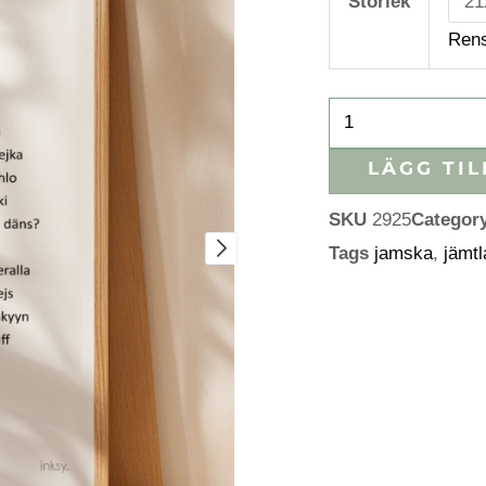
Storlek
mängd
Ren
LÄGG TIL
SKU
2925
Categor
Tags
jamska
,
jämt