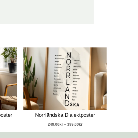
intervall:
Prisintervall:
,00kr
249,00kr
till
,00kr
399,00kr
oster
Norrländska Dialektposter
249,00
kr
–
399,00
kr