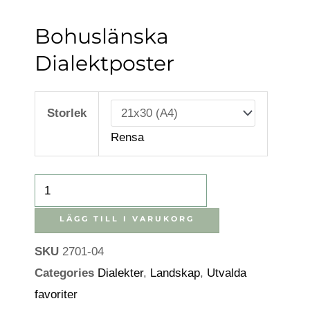
Bohuslänska
Dialektposter
Bohuslänska
dialektposter
Storlek
mängd
Rensa
LÄGG TILL I VARUKORG
SKU
2701-04
Categories
Dialekter
,
Landskap
,
Utvalda
favoriter