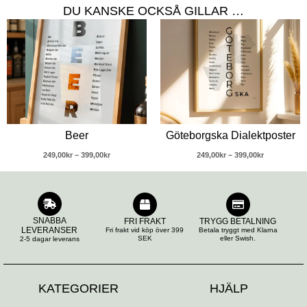
DU KANSKE OCKSÅ GILLAR …
Prisintervall:
Prisintervall
249,00kr
249,00kr
till
till
399,00kr
399,00kr
Beer
Göteborgska Dialektposter
249,00
kr
–
399,00
kr
249,00
kr
–
399,00
kr
SNABBA
FRI FRAKT
TRYGG BETALNING
LEVERANSER
Fri frakt vid köp över 399
Betala tryggt med Klarna
SEK
eller Swish.
2-5 dagar leverans
KATEGORIER
HJÄLP