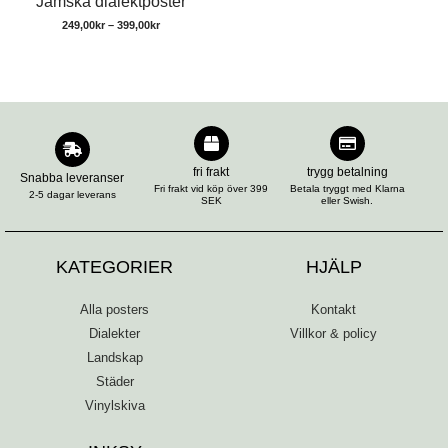
Jamska dialektposter
249,00
kr
–
399,00
kr
fri frakt
trygg betalning
Snabba leveranser
Fri frakt vid köp över 399
Betala tryggt med Klarna
2-5 dagar leverans
SEK
eller Swish.
KATEGORIER
HJÄLP
Alla posters
Kontakt
Dialekter
Villkor & policy
Landskap
Städer
Vinylskiva