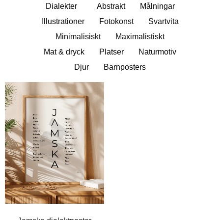
Dialekter
Abstrakt
Målningar
Illustrationer
Fotokonst
Svartvita
Minimalisiskt
Maximalistiskt
Mat & dryck
Platser
Naturmotiv
Djur
Barnposters
Prisintervall:
249,00kr
till
399,00kr