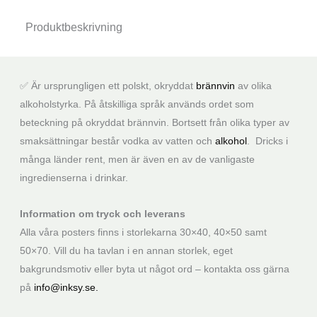
Produktbeskrivning
✅ Är ursprungligen ett polskt, okryddat
brännvin
av olika
alkoholstyrka. På åtskilliga språk används ordet som
beteckning på okryddat brännvin. Bortsett från olika typer av
smaksättningar består vodka av vatten och
alkohol
. Dricks i
många länder rent, men är även en av de vanligaste
ingredienserna i drinkar.
Information om tryck och leverans
Alla våra posters finns i storlekarna 30×40, 40×50 samt
50×70. Vill du ha tavlan i en annan storlek, eget
bakgrundsmotiv eller byta ut något ord – kontakta oss gärna
på
info@inksy.se.