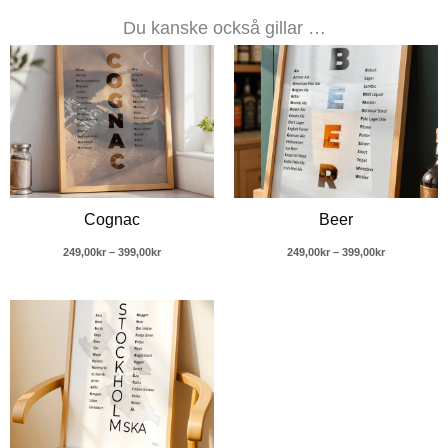
Du kanske också gillar …
Prisintervall:
Prisintervall
249,00kr
249,00kr
till
till
399,00kr
399,00kr
Cognac
Beer
249,00
kr
–
399,00
kr
249,00
kr
–
399,00
kr
Prisintervall:
249,00kr
till
399,00kr