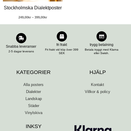
Stockholmska Dialektposter
249,00
kr
–
399,00
kr
fri frakt
trygg betalning
Snabba leveranser
Fri frakt vid köp över 399
Betala tryggt med Klarna
2-5 dagar leverans
SEK
eller Swish.
KATEGORIER
HJÄLP
Alla posters
Kontakt
Dialekter
Villkor & policy
Landskap
Städer
Vinylskiva
INKSY