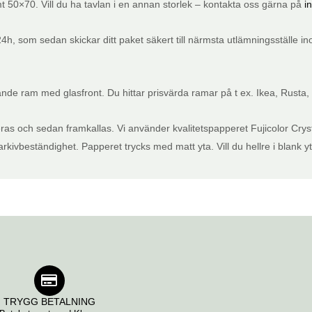
t 50×70. Vill du ha tavlan i en annan storlek – kontakta oss gärna på
i
m 24h, som sedan skickar ditt paket säkert till närmsta utlämningsställe 
de ram med glasfront. Du hittar prisvärda ramar på t ex. Ikea, Rusta,
eras och sedan framkallas. Vi använder kvalitetspapperet Fujicolor Crys
kivbeständighet. Papperet trycks med matt yta. Vill du hellre i blank y
TRYGG BETALNING