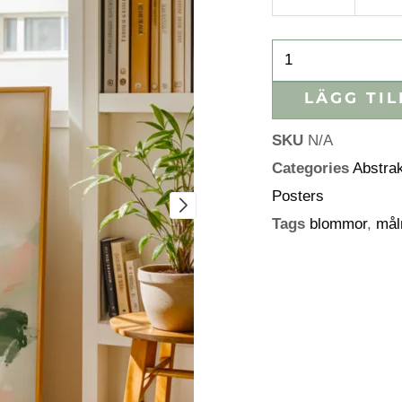
LÄGG TIL
SKU
N/A
Categories
Abstra
Posters
Tags
blommor
,
mål