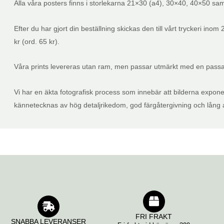
Alla våra posters finns i storlekarna 21×30 (a4), 30×40, 40×50 sam
Efter du har gjort din beställning skickas den till vårt tryckeri ino
kr (ord. 65 kr).
Våra prints levereras utan ram, men passar utmärkt med en passan
Vi har en äkta fotografisk process som innebär att bilderna expon
kännetecknas av hög detaljrikedom, god färgåtergivning och lång ar
FRI FRAKT
SNABBA LEVERANSER