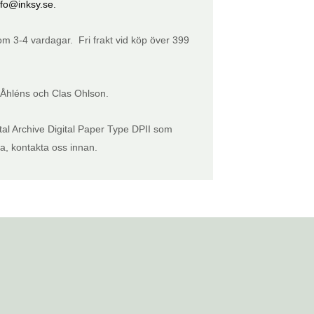
nfo@inksy.se.
inom 3-4 vardagar. Fri frakt vid köp över 399
 Åhléns och Clas Ohlson.
tal Archive Digital Paper Type DPII som
ta, kontakta oss innan.