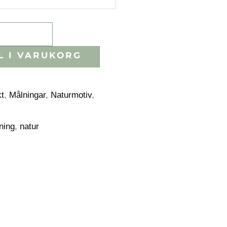
L I VARUKORG
kt
,
Målningar
,
Naturmotiv
,
ning
,
natur