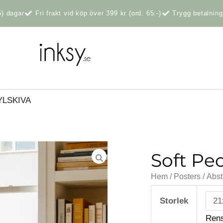
5) dagar
Fri frakt vid köp över 399 kr (ord. 65:-)
Trygg betalnin
YLSKIVA
Soft Pe
Hem
/
Posters
/
Abst
Soft
Peonies
Storlek
mängd
Ren