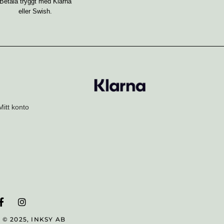
Betala tryggt med Klarna
eller Swish.
Mitt konto
F
I
a
n
c
s
© 2025, INKSY AB