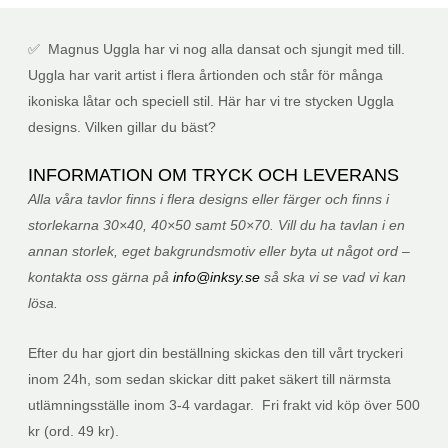
✅ Magnus Uggla har vi nog alla dansat och sjungit med till.
Uggla har varit artist i flera årtionden och står för många
ikoniska låtar och speciell stil. Här har vi tre stycken Uggla
designs. Vilken gillar du bäst?
INFORMATION OM TRYCK OCH LEVERANS
Alla våra tavlor finns i flera designs eller färger och finns i
storlekarna 30×40, 40×50 samt 50×70. Vill du ha tavlan i en
annan storlek, eget bakgrundsmotiv eller byta ut något ord –
kontakta oss gärna på
info@inksy.se
så ska vi se vad vi kan
lösa.
Efter du har gjort din beställning skickas den till vårt tryckeri
inom 24h, som sedan skickar ditt paket säkert till närmsta
utlämningsställe inom 3-4 vardagar.
Fri frakt vid köp över 500
kr (ord. 49 kr).