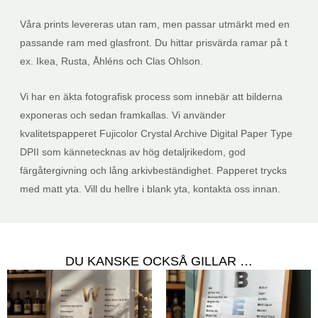
Våra prints levereras utan ram, men passar utmärkt med en
passande ram med glasfront. Du hittar prisvärda ramar på t
ex. Ikea, Rusta, Åhléns och Clas Ohlson.
Vi har en äkta fotografisk process som innebär att bilderna
exponeras och sedan framkallas. Vi använder
kvalitetspapperet Fujicolor Crystal Archive Digital Paper Type
DPII som kännetecknas av hög detaljrikedom, god
färgåtergivning och lång arkivbeständighet. Papperet trycks
med matt yta. Vill du hellre i blank yta, kontakta oss innan.
DU KANSKE OCKSÅ GILLAR …
Prisintervall:
Prisintervall
299,00kr
249,00kr
till
till
399,00kr
399,00kr