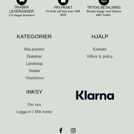
SNABBA
FRI FRAKT
TRYGG BETALNING
LEVERANSER
Fri frakt vid köp över 399
Betala tryggt med Klarna
SEK
eller Swish.
2-5 dagar leverans
KATEGORIER
HJÄLP
Alla posters
Kontakt
Dialekter
Villkor & policy
Landskap
Städer
Vinylskiva
INKSY
Om oss
Logga in / Mitt konto
F
I
a
n
c
s