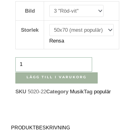
Uggla
Bild
mängd
Storlek
Rensa
LÄGG TILL I VARUKORG
SKU
5020-22
Category
Musik
Tag
populär
PRODUKTBESKRIVNING