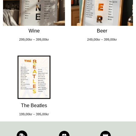
Wine
Beer
299,00
kr
–
399,00
kr
249,00
kr
–
399,00
kr
Prisintervall:
199,00kr
till
395,00kr
The Beatles
199,00
kr
–
395,00
kr