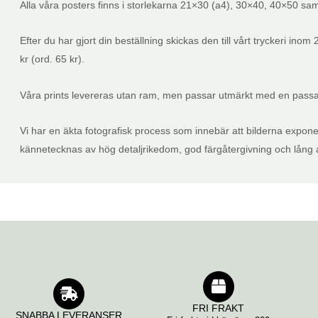
Alla våra posters finns i storlekarna 21×30 (a4), 30×40, 40×50 sam
Efter du har gjort din beställning skickas den till vårt tryckeri ino
kr (ord. 65 kr).
Våra prints levereras utan ram, men passar utmärkt med en passan
Vi har en äkta fotografisk process som innebär att bilderna expon
kännetecknas av hög detaljrikedom, god färgåtergivning och lång ar
FRI FRAKT
SNABBA LEVERANSER