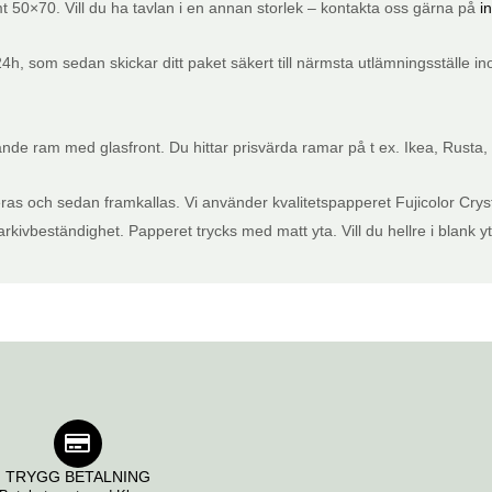
t 50×70. Vill du ha tavlan i en annan storlek – kontakta oss gärna på
i
m 24h, som sedan skickar ditt paket säkert till närmsta utlämningsställe 
de ram med glasfront. Du hittar prisvärda ramar på t ex. Ikea, Rusta,
eras och sedan framkallas. Vi använder kvalitetspapperet Fujicolor Crys
kivbeständighet. Papperet trycks med matt yta. Vill du hellre i blank y
TRYGG BETALNING