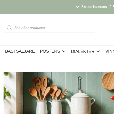
Hoppa
Snabb leverans (2-
till
innehåll
Products
search
BÄSTSÄLJARE
POSTERS
VIN
DIALEKTER