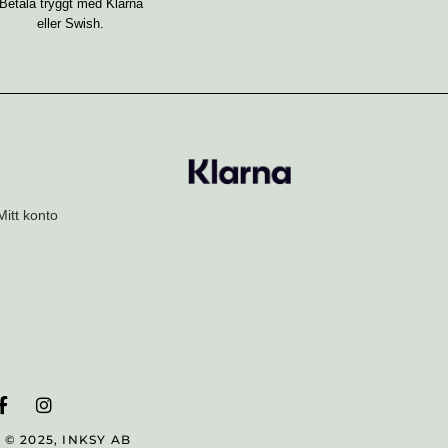
Betala tryggt med Klarna
eller Swish.
Mitt konto
F
I
a
n
c
s
© 2025, INKSY AB