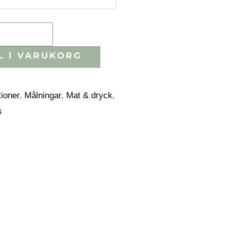
L I VARUKORG
tioner
,
Målningar
,
Mat & dryck
,
s