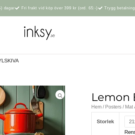
5) dagar
Fri frakt vid köp över 399 kr (ord. 65:-)
Trygg betalnin
YLSKIVA
Lemon 
Hem
/
Posters
/
Mat 
Lemon
Branch
Storlek
mängd
Ren