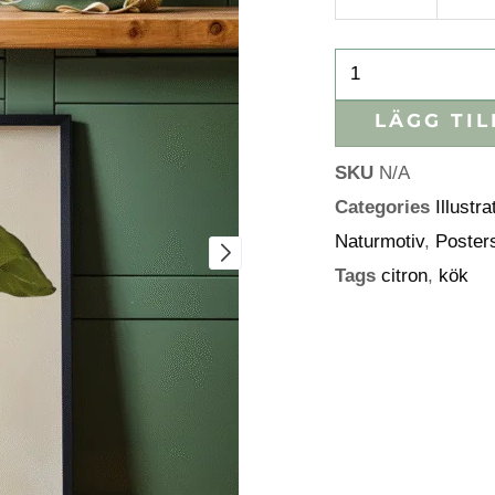
LÄGG TIL
SKU
N/A
Categories
Illustra
Naturmotiv
,
Poster
Tags
citron
,
kök