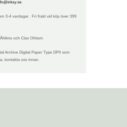
nfo@inksy.se.
inom 3-4 vardagar. Fri frakt vid köp över 399
 Åhléns och Clas Ohlson.
tal Archive Digital Paper Type DPII som
ta, kontakta oss innan.