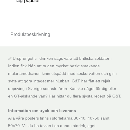
Tag
populär
Produktbeskrivning
✅ Ursprunget till drinken sägs vara att brittiska soldater i
Indien fick idén att ta den mycket beskt smakande
malariamedicinen kinin utspädd med sockervatten och gin i
syfte att göra intaget mer njutbart. G&T har fått ett rejält
uppsving i Sverige senaste åren. Kanske något för dig eller
en GT-älskande vän? Här hittar du flera sjysta recept på G&T.
Information om tryck och leverans
Alla våra posters finns i storlekarna 30×40, 40×50 samt
50×70. Vill du ha tavlan i en annan storlek, eget