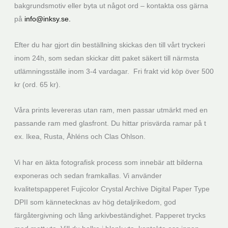
bakgrundsmotiv eller byta ut något ord – kontakta oss gärna
på
info@inksy.se.
Efter du har gjort din beställning skickas den till vårt tryckeri
inom 24h, som sedan skickar ditt paket säkert till närmsta
utlämningsställe inom 3-4 vardagar. Fri frakt vid köp över 500
kr (ord. 65 kr).
Våra prints levereras utan ram, men passar utmärkt med en
passande ram med glasfront. Du hittar prisvärda ramar på t
ex. Ikea, Rusta, Åhléns och Clas Ohlson.
Vi har en äkta fotografisk process som innebär att bilderna
exponeras och sedan framkallas. Vi använder
kvalitetspapperet Fujicolor Crystal Archive Digital Paper Type
DPII som kännetecknas av hög detaljrikedom, god
färgåtergivning och lång arkivbeständighet. Papperet trycks