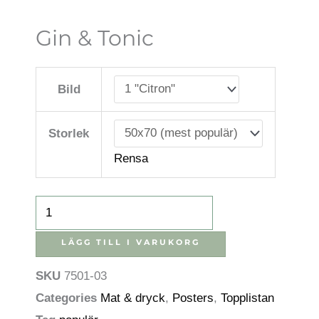
Gin & Tonic
Gin
&
Bild
tonic
mängd
Storlek
Rensa
LÄGG TILL I VARUKORG
SKU
7501-03
Categories
Mat & dryck
,
Posters
,
Topplistan