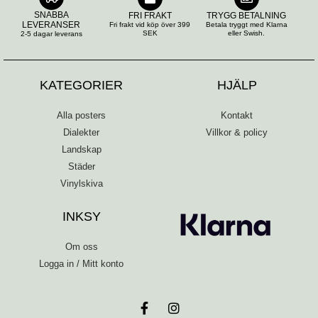
SNABBA
FRI FRAKT
TRYGG BETALNING
LEVERANSER
Fri frakt vid köp över 399
Betala tryggt med Klarna
SEK
eller Swish.
2-5 dagar leverans
KATEGORIER
HJÄLP
Alla posters
Kontakt
Dialekter
Villkor & policy
Landskap
Städer
Vinylskiva
INKSY
Om oss
Logga in / Mitt konto
F
I
a
n
c
s
e
t