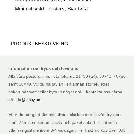
Minimalisiskt
,
Posters
,
Svartvita
PRODUKTBESKRIVNING
Information om tryck och leverans
Alla våra posters finns i storlekarna 21×30 (a4), 30×40, 40×50
samt 50×70. Vill du ha tavlan i en annan storlek, eget
bakgrundsmotiv eller byta ut något ord – kontakta oss gärna
på
info@inksy.se.
Efter du har gjort din beställning skickas den till vårt tryckeri
inom 24h, som sedan skickar ditt paket säkert till närmsta
utlämningsställe inom 3-4 vardagar. Fri frakt vid köp över 399