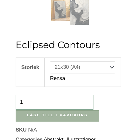
Eclipsed Contours
Eclipsed
Contours
Storlek
mängd
Rensa
LÄGG TILL I VARUKORG
SKU
N/A
Categories
Abstrakt
,
Illustrationer
,