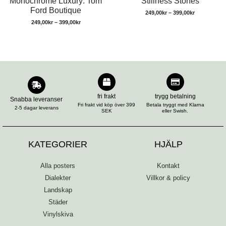
Monochrome Luxury: Tom
Stillness Stones
Ford Boutique
249,00
kr
–
399,00
kr
249,00
kr
–
399,00
kr
fri frakt
trygg betalning
Snabba leveranser
Fri frakt vid köp över 399
Betala tryggt med Klarna
2-5 dagar leverans
SEK
eller Swish.
KATEGORIER
HJÄLP
Alla posters
Kontakt
Dialekter
Villkor & policy
Landskap
Städer
Vinylskiva