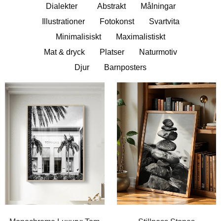
Dialekter
Abstrakt
Målningar
Illustrationer
Fotokonst
Svartvita
Minimalisiskt
Maximalistiskt
Mat & dryck
Platser
Naturmotiv
Djur
Barnposters
Prisintervall:
Prisintervall
249,00kr
249,00kr
till
till
399,00kr
399,00kr