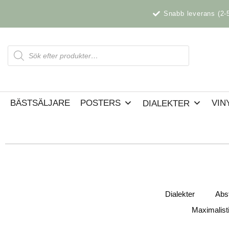
Hoppa
Snabb leverans (2-
till
innehåll
Products
search
BÄSTSÄLJARE
POSTERS
VIN
DIALEKTER
Dialekter
Abs
Maximalist