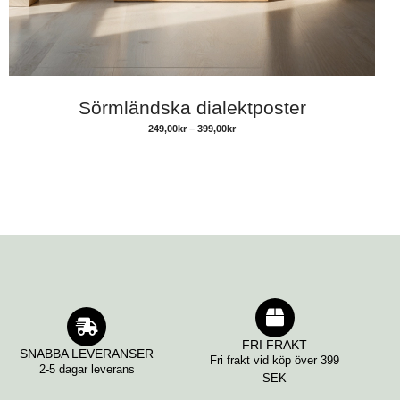
Sörmländska dialektposter
249,00
kr
–
399,00
kr
FRI FRAKT
SNABBA LEVERANSER
Fri frakt vid köp över 399
2-5 dagar leverans
SEK