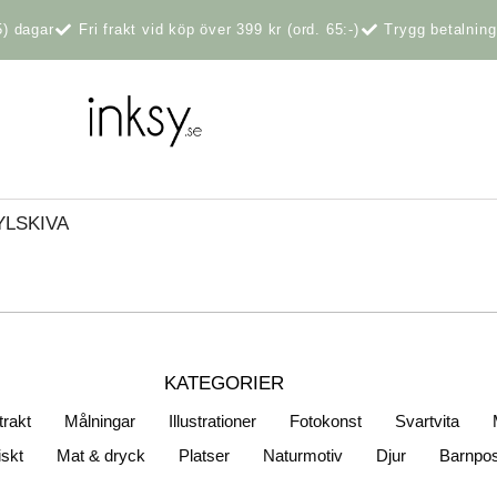
5) dagar
Fri frakt vid köp över 399 kr (ord. 65:-)
Trygg betalnin
YLSKIVA
KATEGORIER
trakt
Målningar
Illustrationer
Fotokonst
Svartvita
iskt
Mat & dryck
Platser
Naturmotiv
Djur
Barnpos