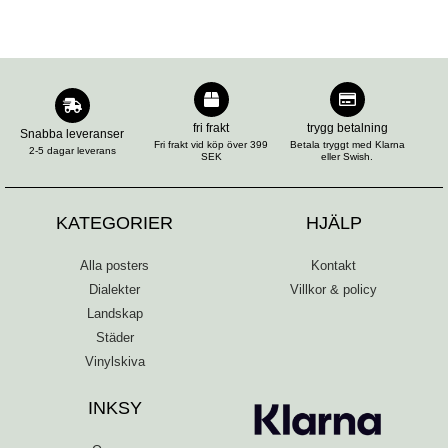
fri frakt
trygg betalning
Snabba leveranser
Fri frakt vid köp över 399
Betala tryggt med Klarna
2-5 dagar leverans
SEK
eller Swish.
KATEGORIER
HJÄLP
Alla posters
Kontakt
Dialekter
Villkor & policy
Landskap
Städer
Vinylskiva
INKSY