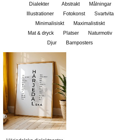
Dialekter
Abstrakt
Målningar
Illustrationer
Fotokonst
Svartvita
Minimalisiskt
Maximalistiskt
Mat & dryck
Platser
Naturmotiv
Djur
Barnposters
Prisintervall:
249,00kr
till
399,00kr