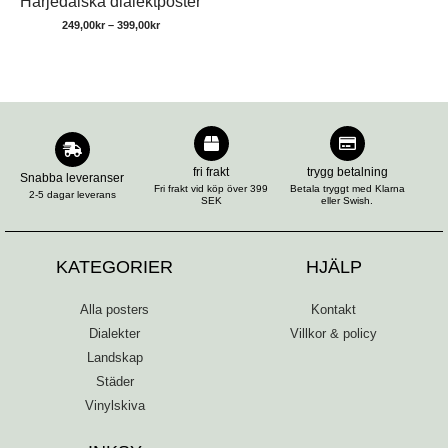
Härjedalska dialektposter
249,00
kr
–
399,00
kr
fri frakt
trygg betalning
Snabba leveranser
Fri frakt vid köp över 399
Betala tryggt med Klarna
2-5 dagar leverans
SEK
eller Swish.
KATEGORIER
HJÄLP
Alla posters
Kontakt
Dialekter
Villkor & policy
Landskap
Städer
Vinylskiva